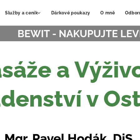
Služby a ceník
Dárkové poukazy
O mně
Odbor
BEWIT - NAKUPUJTE LEV
sáže a Výživ
denství v Os
Mgr. Pavel Hodák, DiS.