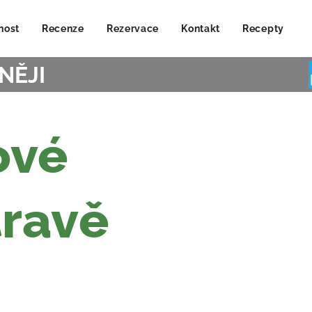
nost
Recenze
Rezervace
Kontakt
Recepty
NĚJI
ové
travě