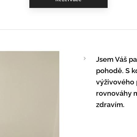
Jsem Váš pa
pohodě. S k
výživového
rovnováhy m
zdravím.