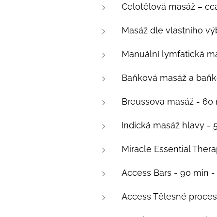
Celotělová masáž – cca
Masáž dle vlastního vý
Manuální lymfatická m
Baňková masáž a baňko
Breussova masáž - 60
Indická masáž hlavy - 
Miracle Essential Ther
Access Bars - 90 min 
Access Tělesné proces