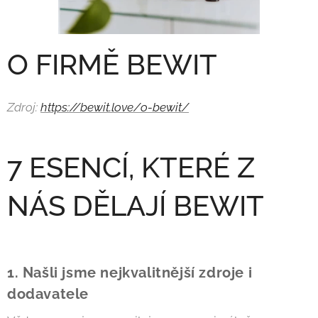
O FIRMĚ BEWIT
Zdroj:
https://bewit.love/o-bewit/
7 ESENCÍ, KTERÉ Z
NÁS DĚLAJÍ BEWIT
1. Našli jsme nejkvalitnější zdroje i
dodavatele