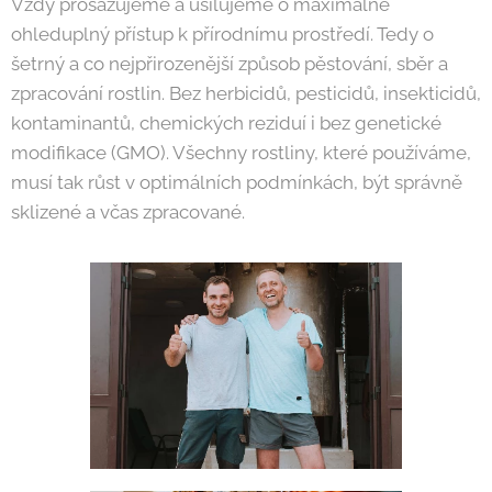
Vždy prosazujeme a usilujeme o maximálně
ohleduplný přístup k přírodnímu prostředí. Tedy o
šetrný a co nejpřirozenější způsob pěstování, sběr a
zpracování rostlin. Bez herbicidů, pesticidů, insekticidů,
kontaminantů, chemických reziduí i bez genetické
modifikace (GMO). Všechny rostliny, které používáme,
musí tak růst v optimálních podmínkách, být správně
sklizené a včas zpracované.