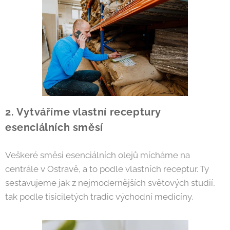
2. Vytváříme vlastní receptury
esenciálních směsí
Veškeré směsi esenciálních olejů mícháme na
centrále v Ostravě, a to podle vlastních receptur. Ty
sestavujeme jak z nejmodernějších světových studií,
tak podle tisíciletých tradic východní medicíny.