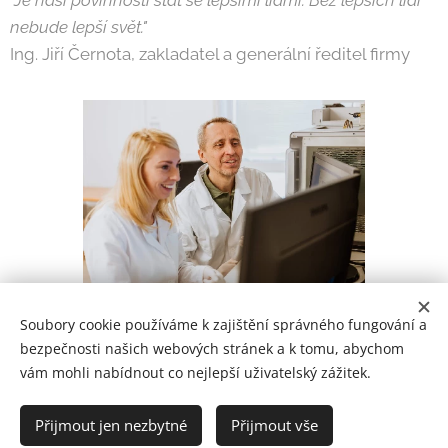
"Je naší povinností stát se lepšími lidmi. Bez lepších lidí
nebude lepší svět."
Ing. Jiří Černota, zakladatel a generální ředitel firmy
Soubory cookie používáme k zajištění správného fungování a
bezpečnosti našich webových stránek a k tomu, abychom
vám mohli nabídnout co nejlepší uživatelský zážitek.
© 2022
Přijmout jen nezbytné
Přijmout vše
Powered by
Webnode
Cookies