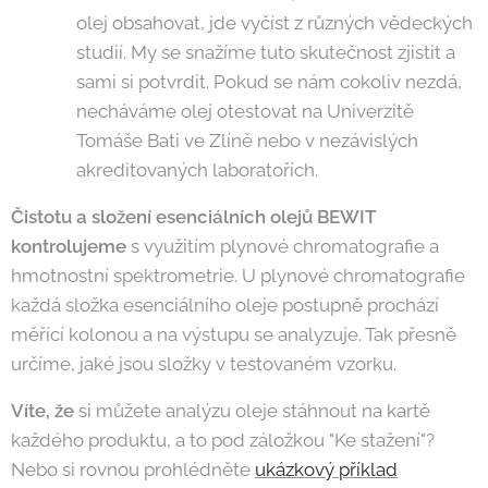
olej obsahovat, jde vyčíst z různých vědeckých
studií. My se snažíme tuto skutečnost zjistit a
sami si potvrdit. Pokud se nám cokoliv nezdá,
necháváme olej otestovat na Univerzitě
Tomáše Bati ve Zlíně nebo v nezávislých
akreditovaných laboratořích.
Čistotu a složení esenciálních olejů BEWIT
kontrolujeme
s využitím plynové chromatografie a
hmotnostní spektrometrie. U plynové chromatografie
každá složka esenciálního oleje postupně prochází
měřící kolonou a na výstupu se analyzuje. Tak přesně
určíme, jaké jsou složky v testovaném vzorku.
Víte, že
si můžete analýzu oleje stáhnout na kartě
každého produktu, a to pod záložkou "Ke stažení"?
Nebo si rovnou prohlédněte
ukázkový příklad