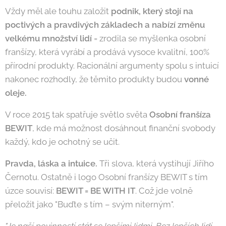
Vždy měl ale touhu založit
podnik, který stojí na
poctivých a pravdivých základech a nabízí změnu
velkému množství lidí
= zrodila se myšlenka osobní
franšízy, která vyrábí a prodává vysoce kvalitní, 100%
přírodní produkty. Racionální argumenty spolu s intuicí
nakonec rozhodly, že těmito produkty budou
vonné
oleje.
V roce 2015 tak spatřuje světlo světa
Osobní franšíza
BEWIT
, kde má možnost dosáhnout finanční svobody
každý, kdo je ochotný se učit.
Pravda, láska a intuice.
Tři slova, která vystihují Jiřího
Černotu. Ostatně i logo Osobní franšízy BEWIT s tím
úzce souvisí:
BEWIT = BE WITH IT
. Což jde volně
přeložit jako "Buďte s tím – svým niterným".